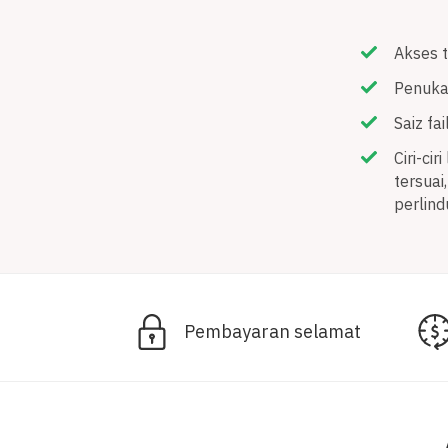
Akses t
Penuka
Saiz fa
Ciri-ci
tersuai
perlind
Pembayaran selamat