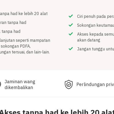
anpa had ke lebih 20 alat
Ciri penuh pada per
ran tanpa had
Sokongan keutama
il tanpa had
Akses kepada semu
akan datang
ri lanjutan seperti mampatan
, sokongan PDFA,
Jangan tunggu unt
ungan tersuai, dan lain-lain.
Jaminan wang
Perlindungan priv
dikembalikan
Akses tanpa had ke lebih 20 ala