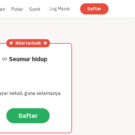
an
Putar
Sunting
Ratakan
Log Masuk
Daftar
Nilai terbaik
Seumur hidup
ayar sekali, guna selamanya
Daftar