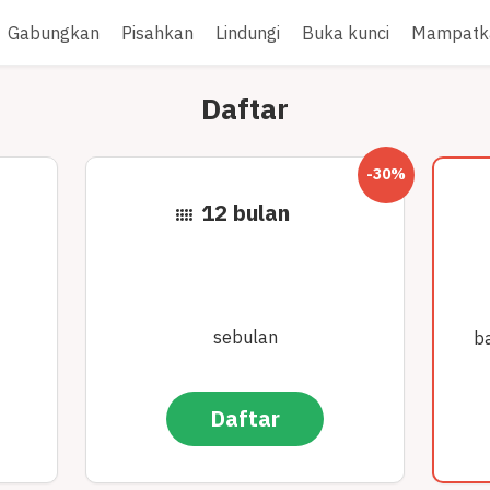
Gabungkan
Pisahkan
Lindungi
Buka kunci
Mampatk
Daftar
-30%
12 bulan
sebulan
b
Daftar