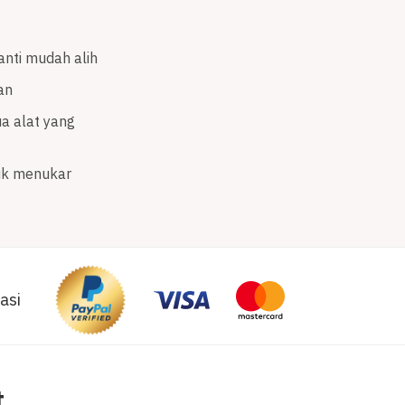
anti mudah alih
an
a alat yang
uk menukar
asi
t