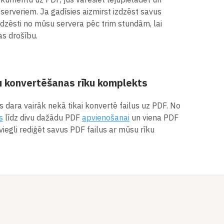
serveriem. Ja gadīsies aizmirst izdzēst savus
 izdzēsti no mūsu servera pēc trim stundām, lai
as drošību.
u konvertēšanas rīku komplekts
 dara vairāk nekā tikai konvertē failus uz PDF. No
s
līdz divu dažādu PDF
apvienošanai
un viena PDF
 viegli rediģēt savus PDF failus ar mūsu rīku