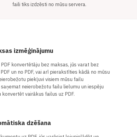
faili tiks izdzēsti no mūsu servera.
ksas izmēģinājumu
 PDF konvertētāju bez maksas, jūs varat bez
PDF un no PDF, vai arī pierakstīties kādā no mūsu
eierobežotu piekļuvi visiem mūsu failu
ī saņemat neierobežotu failu lielumu un iespēju
 konvertēt vairākus failus uz PDF.
tomātiska dzēšana
kumentu uz PDF, jūs varēsiet lejupielādēt un