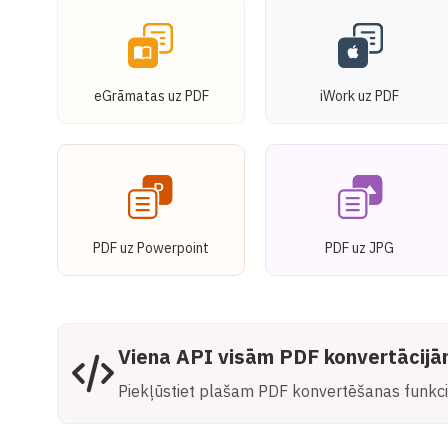
eGrāmatas uz PDF
iWork uz PDF
PDF uz Powerpoint
PDF uz JPG
Viena API visām PDF konvertācij
Piekļūstiet plašam PDF konvertēšanas funkcij