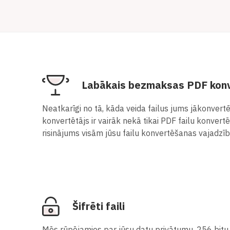
Labākais bezmaksas PDF konv
Neatkarīgi no tā, kāda veida failus jums jākonvertē
konvertētājs ir vairāk nekā tikai PDF failu konvertē
risinājums visām jūsu failu konvertēšanas vajadzī
Šifrēti faili
Mēs rūpējamies par jūsu datu privātumu. 256 bitu 