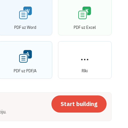
PDF uz Word
PDF uz Excel
PDF uz PDF/A
Rīki
Start building
ju.