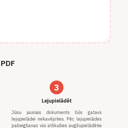
o PDF
3
Lejupielādēt
Jūsu jaunais dokuments būs gatavs
lejupielādei nekavējoties. Pēc lejupielādes
pabeigšanas visi atlikušies augšupielādētie