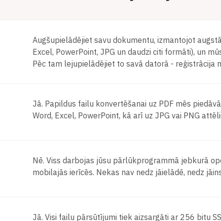
Augšupielādējiet savu dokumentu, izmantojot augstāk 
Excel, PowerPoint, JPG un daudzi citi formāti), un mū
Pēc tam lejupielādējiet to savā datorā - reģistrācija
Jā. Papildus failu konvertēšanai uz PDF mēs piedāvā
Word, Excel, PowerPoint, kā arī uz JPG vai PNG attēli
Nē. Viss darbojas jūsu pārlūkprogrammā jebkurā ope
mobilajās ierīcēs. Nekas nav nedz jāielādē, nedz jāins
Jā. Visi failu pārsūtījumi tiek aizsargāti ar 256 bitu S