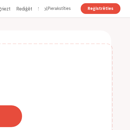
riezt
Rediģēt
Saplacināt
Pierakstīties
Reģistrēties