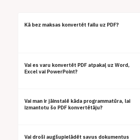
Kā bez maksas konvertēt failu uz PDF?
Vai es varu konvertēt PDF atpakaļ uz Word,
Excel vai PowerPoint?
Vai man ir jāinstalē kāda programmatūra, lai
izmantotu šo PDF konvertētāju?
Vai droši augšupielādēt savus dokumentus