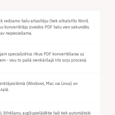
redzamo failu atlasītāju (tiek atbalstīts Word,
su konvertētājs izveidos PDF failu vien sekundēs.
 nav nepieciešama.
jam specializētus rīkus PDF konvertēšanai uz
em - visu to pašā vienkāršajā trīs soļu procesā.
rētājsistēmā (Windows, Mac vai Linux) un
talē.
SL šifrēšanu, augšupielādētie faili tiek automātiski