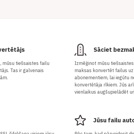
ertētājs
Sāciet bezma
, mūsu tiešsaistes failu
Izmēģinot mūsu tiešsaistes
tājs. Tas ir galvenais
maksas konvertēt failus uz 
bām.
abonementiem, lai iegūtu n
konvertētāja rīkiem. Jūs ar
vienlaikus augšupielādēt un
Jūsu failu au
SSL šifrēšana visiem jūsu
Pēc tam, kad pārveidosit do