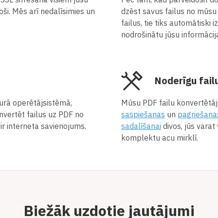
roši. Mēs arī nedalīsimies un
dzēst savus failus no mūsu 
failus, tie tiks automātiski
nodrošinātu jūsu informācij
Noderīgu fail
urā operētājsistēmā,
Mūsu PDF failu konvertētājs
nvertēt failus uz PDF no
saspiešanas
un
pagriešana
ir interneta savienojums.
sadalīšanai
divos, jūs varat
komplektu acu mirklī.
Biežāk uzdotie jautājumi