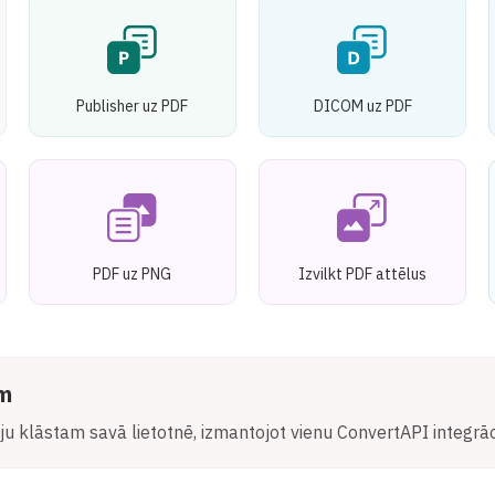
Publisher uz PDF
DICOM uz PDF
PDF uz PNG
Izvilkt PDF attēlus
ām
u klāstam savā lietotnē, izmantojot vienu ConvertAPI integrāci