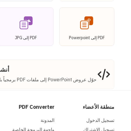
PDF إلى Powerpoint
PDF إلى JPG
أنشئ ملفات 
حوّل عروض PowerPoint إلى ملفات PDF برمجياً باستخدام ConvertAPI - مثالي للتقارير والمشاركة.
منطقة الأعضاء
PDF Converter
تسجيل الدخول
المدونة
تسجيل الاشتراك
واجهة البرمجة الخاصة