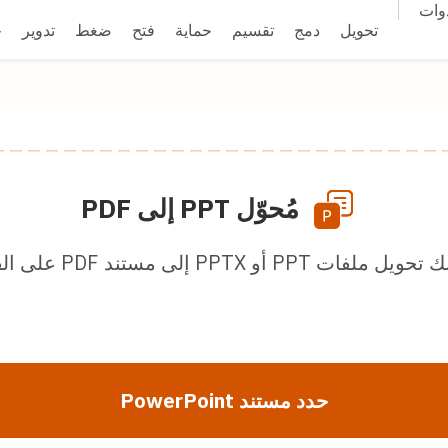
وات
تحويل
دمج
تقسيم
حماية
فتح
ضغط
تدوير
ح
مُحوّل PPT إلى PDF
 ملفات PPT أو PPTX إلى مستند PDF على الفور.
حدد مستند PowerPoint