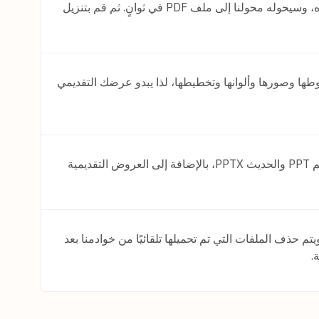
قم بتحميل ملف PPT أو PPTX باستخدام محدد الملفات أعلاه، وسيحوله محولنا إلى ملف PDF في ثوانٍ. ثم قم بتنزيل
 PDF مع الحفاظ على خطوطها وصورها وألوانها وتخطيطها، لذا يبدو عرضك التقديمي
نعم. يدعم محول PowerPoint إلى PDF كلا التنسيقين، القديم PPT والحديث PPTX، بالإضافة إلى العروض التقديمية
مليات النقل محمية بتشفير SSL بقوة 256 بت، ويتم حذف الملفات التي تم تحميلها تلقائيًا من خوادمنا بعد
.