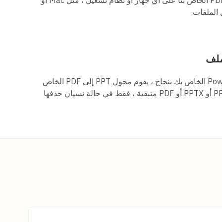
ملف
بعد أن يتم تحويل ملف PowerPoint الخاص بك بنجاح ، يقوم محول PPT إلى PDF الخاص
بنا تلقائيًا بحذف أي مستندات PPT أو PPTX أو PDF متبقية ، فقط في حالة نسيان حذفها