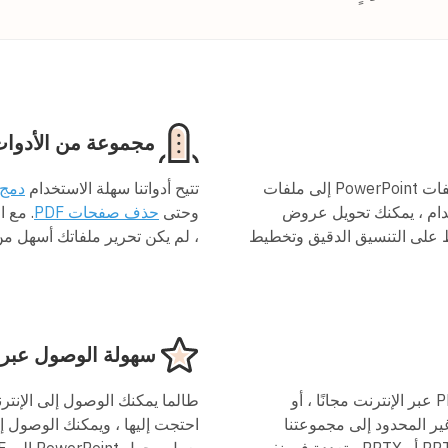
مجموعة من الأدوات
محول PDF المجاني الخاص بنا هو الحل الأفضل لتحويل ملفات PowerPoint إلى ملفات
تتيح أدواتنا سهلة الاستخدام
دمج م
Power إلى PDF سهل الاستخدام ، يمكنك تحويل عروض
وحتى
حذف صفحات PDF
. مع ا
 بسرعة إلى تنسيق PDF مع الحفاظ على التنسيق الدقيق وتخطيط
، لم يكن تحرير ملفاتك أسهل 
سهولة الوصول عبر ا
يمكنك الاستمرار في استخدام محول PowerPoint إلى PDF عبر الإنترنت مجانًا ، أو
 المحدود إلى مجموعتنا
احتجت إليها ، ويمكنك الوصول إل
الكاملة من الأدوات. تشمل المزايا المضافة تحويل ملفات PPT أو PPTX متعددة في نفس