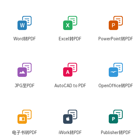
Word转PDF
Excel转PDF
PowerPoint转PDF
JPG至PDF
AutoCAD to PDF
OpenOffice转PDF
电子书转PDF
iWork转PDF
Publisher转PDF