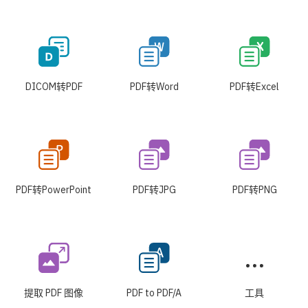
DICOM转PDF
PDF转Word
PDF转Excel
PDF转PowerPoint
PDF转JPG
PDF转PNG
提取 PDF 图像
PDF to PDF/A
工具