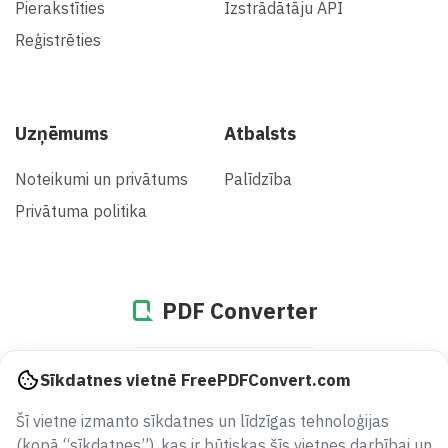
Pierakstīties
Izstrādātāju API
Reģistrēties
Uzņēmums
Atbalsts
Noteikumi un privātums
Palīdzība
Privātuma politika
PDF Converter
935179145691
Sīkdatnes vietnē FreePDFConvert.com
faili konvertēti kopš 2005. gada
Šī vietne izmanto sīkdatnes un līdzīgas tehnoloģijas
(kopā “sīkdatnes”), kas ir būtiskas šīs vietnes darbībai un