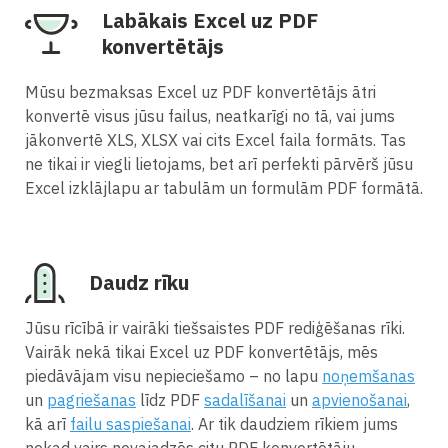
Labākais Excel uz PDF
konvertētājs
Mūsu bezmaksas Excel uz PDF konvertētājs ātri
konvertē visus jūsu failus, neatkarīgi no tā, vai jums
jākonvertē XLS, XLSX vai cits Excel faila formāts. Tas
ne tikai ir viegli lietojams, bet arī perfekti pārvērš jūsu
Excel izklājlapu ar tabulām un formulām PDF formātā.
Daudz rīku
Jūsu rīcībā ir vairāki tiešsaistes PDF rediģēšanas rīki.
Vairāk nekā tikai Excel uz PDF konvertētājs, mēs
piedāvājam visu nepieciešamo – no lapu
noņemšanas
un
pagriešanas
līdz PDF
sadalīšanai
un
apvienošanai
,
kā arī
failu saspiešanai
. Ar tik daudziem rīkiem jums
nekad vairs nevajadzēs citu PDF konvertētāju.