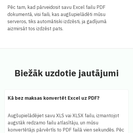
Pēc tam, kad pārveidosit savu Excel failu PDF
dokumentā, visi faili, kas augšupielādēti mūsu
serveros, tiks automātiski izdzēsti, ja gadījumā
aizmirsāt tos izdzēst pats.
Biežāk uzdotie jautājumi
Kā bez maksas konvertēt Excel uz PDF?
Augšupielādējiet savu XLS vai XLSX failu, izmantojot
augstāk redzamo failu atlasītāju, un mūsu
konvertētājs pārvērtīs to PDF failā vien sekundēs. Pēc