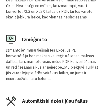
rīkus. Neatkarīgi no ierīces, ko izmantojat, varat
konvertēt XLS un XLSX failus uz PDF, lai tos varētu
skatīt jebkurā ierīcē, kad vien tas nepieciešams.
Izmēģini to
Izmantojiet mūsu tiešsaistes Excel uz PDF
konvertētāju bez maksas vai reģistrējieties maksas
dalībai, lai izmantotu visus mūsu PDF konvertēšanas
un rediģēšanas rīkus ar neierobežotu piekļuvi. Turklāt
jūs varat lejupielādēt vairākus failus, un jums ir
neierobežots failu lielums.
Automātiski dzēst jūsu failus