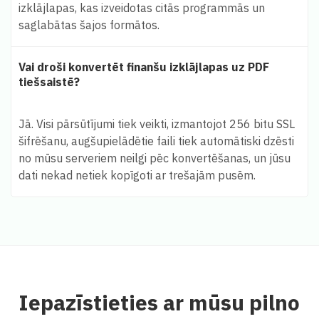
izklājlapas, kas izveidotas citās programmās un
saglabātas šajos formātos.
Vai droši konvertēt finanšu izklājlapas uz PDF
tiešsaistē?
Jā. Visi pārsūtījumi tiek veikti, izmantojot 256 bitu SSL
šifrēšanu, augšupielādētie faili tiek automātiski dzēsti
no mūsu serveriem neilgi pēc konvertēšanas, un jūsu
dati nekad netiek kopīgoti ar trešajām pusēm.
Iepazīstieties ar mūsu pilno