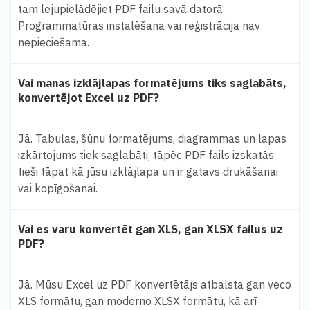
tam lejupielādējiet PDF failu savā datorā.
Programmatūras instalēšana vai reģistrācija nav
nepieciešama.
Vai manas izklājlapas formatējums tiks saglabāts,
konvertējot Excel uz PDF?
Jā. Tabulas, šūnu formatējums, diagrammas un lapas
izkārtojums tiek saglabāti, tāpēc PDF fails izskatās
tieši tāpat kā jūsu izklājlapa un ir gatavs drukāšanai
vai kopīgošanai.
Vai es varu konvertēt gan XLS, gan XLSX failus uz
PDF?
Jā. Mūsu Excel uz PDF konvertētājs atbalsta gan veco
XLS formātu, gan moderno XLSX formātu, kā arī