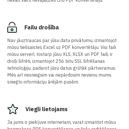
Failu drošība
Nav jāuztraucas par jūsu datu privātumu, izmantojot
mūsu tiešsaistes Excel uz PDF konvertētāju. Visi faili
mūsu serverī, tostarp jūsu XLS, XLSX un PDF faili, ir
droši šifrēti, izmantojot 256 bitu SSL šifrēšanas
tehnoloģiju, padarot jūsu datus grūtāk pārtveramus.
Mēs arī nesniegsim vai nepārdosim nevienu mums
sniegto informāciju ārējām pusēm.
Viegli lietojams
Ja jums ir piekļuve internetam, varat izmantot mūsu
bezmaksas PDF konvertēšanas un failu rediģēšanas