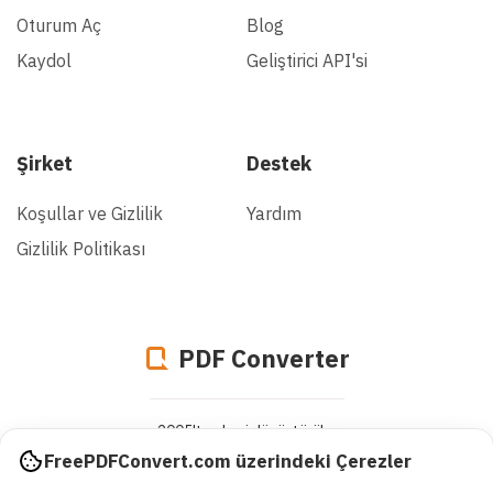
Oturum Aç
Blog
Kaydol
Geliştirici API'si
Şirket
Destek
Koşullar ve Gizlilik
Yardım
Gizlilik Politikası
PDF Converter
2005'ten beri dönüştürülen
943380035807
FreePDFConvert.com üzerindeki Çerezler
dosya