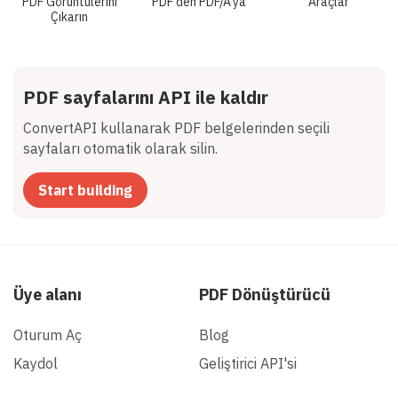
PDF Görüntülerini
PDF'den PDF/A'ya
Araçlar
Çıkarın
PDF sayfalarını API ile kaldır
ConvertAPI kullanarak PDF belgelerinden seçili
sayfaları otomatik olarak silin.
Start building
Üye alanı
PDF Dönüştürücü
Oturum Aç
Blog
Kaydol
Geliştirici API'si