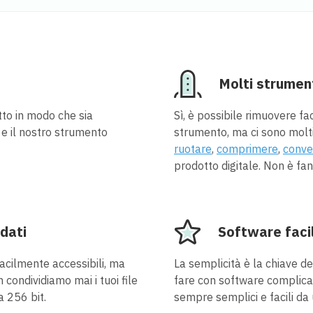
Molti strument
to in modo che sia
Sì, è possibile rimuovere f
 e il nostro strumento
strumento, ma ci sono molti
ruotare
,
comprimere
,
conve
prodotto digitale. Non è fan
 dati
Software faci
acilmente accessibili, ma
La semplicità è la chiave d
on condividiamo mai i tuoi file
fare con software complicati
a 256 bit.
sempre semplici e facili da 