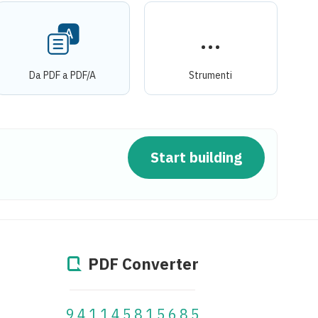
Da PDF a PDF/A
Strumenti
Start building
PDF Converter
941145899399