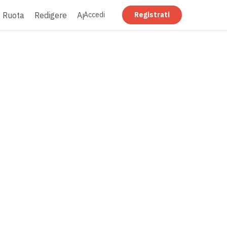
Ruota
Redigere
Appiattire
Accedi
Registrati