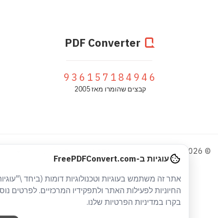
PDF Converter
936157184946
קבצים שהומרו מאז 2005
עברית
מופעל על ידי
עוגיות ב-FreePDFConvert.com
אתר זה משתמש בעוגיות וטכנולוגיות דומות (ביחד \"עוגיות\")
החיוניות לפעילות האתר ולתפקידיו המרכזיים. לפרטים נוספים
בקרו במדיניות הפרטיות שלנו.